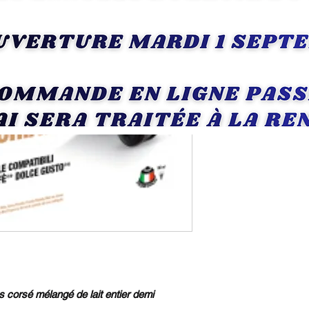
11 Dolce Gusto achet
Quantité
*
A
corsé mélangé de lait entier demi