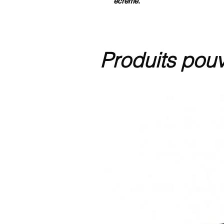
écrémé.
Produits pouv