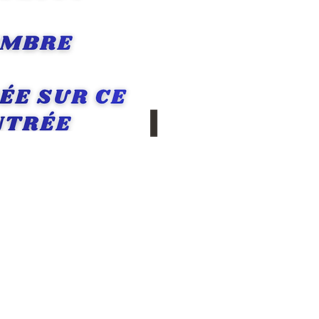
ées, la 12ième offerte !
jouter au panier