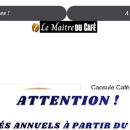
es !
A
Capsule Café 
Compatible D
Macchiato X1
SKU : 36421537613
Prix
4,90 €