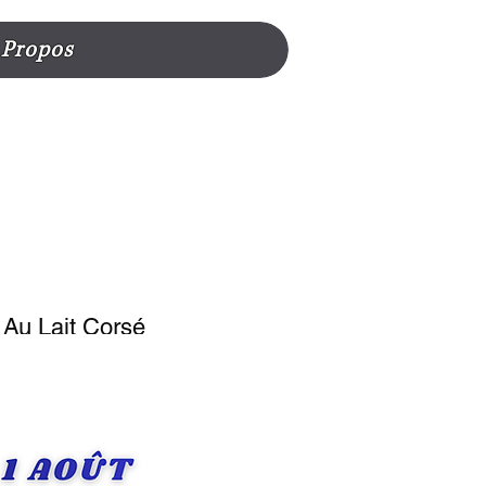
 Propos
Au Lait Corsé
olce Gusto®
6
5199