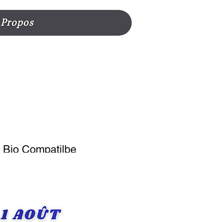
 Propos
 Bio Compatilbe
fé Lavazza Modo Mio