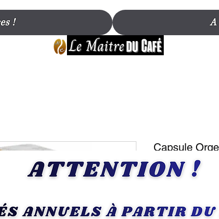
es !
A
Capsule Orge
Machine À Ca
X16
SKU : 252
Prix
4,80 €