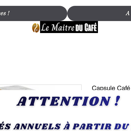
es !
A
Capsule Café
Compatible M
Lavazza Mod
Prix
4,80 €