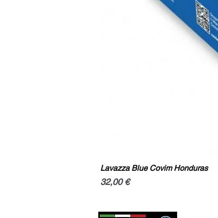
Lavazza Blue Covim Honduras
Prix
32,00 €