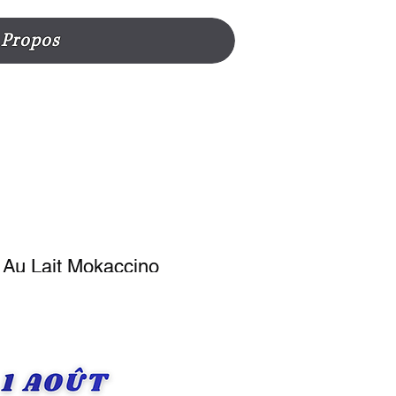
 Propos
 Au Lait Mokaccino
achine À Café
o Mio® X16